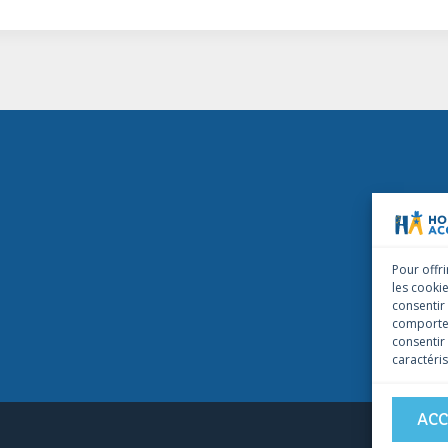
Pour offri
les cooki
consentir
comportem
consentir
caractéris
ACC