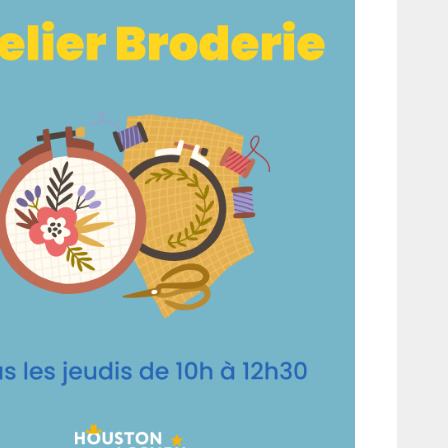
fice 365
Outlook Live