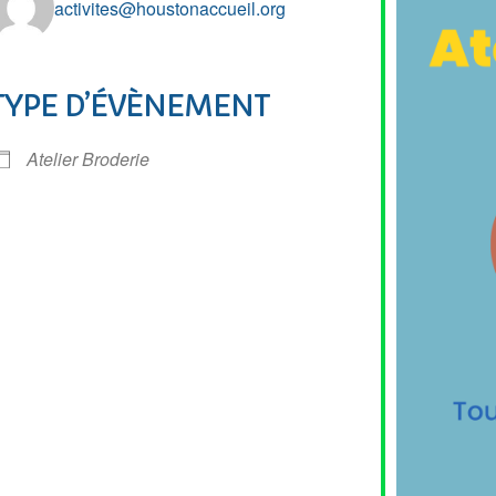
activites@houstonaccueil.org
TYPE D’ÉVÈNEMENT
r Google
iCalendar
Of
Atelier Broderie