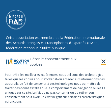
Cette association est membre de la Fédération Internationale
des Accueils Français et Francophones d’Expatriés (FIAFE),
fédération reconnue d’utilité publique.
Gérer le consentement aux
cookies
NOUS SUIVRE
Pour offrir les meilleures expériences, nous utilisons des technologies
telles que les cookies pour stocker et/ou accéder aux informations des
Facebook
Instagram
Linkedin
appareils. Le fait de consentir à ces technologies nous permettra de
traiter des données telles que le comportement de navigation ou les ID
NOUS CONTACTER
uniques sur ce site. Le fait de ne pas consentir ou de retirer son
infos@houstonaccueil.org
consentement peut avoir un effet négatif sur certaines caractéristiques
et fonctions.