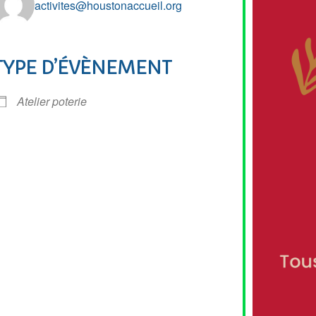
activites@houstonaccueil.org
TYPE D’ÉVÈNEMENT
r Google
iCalendar
Of
Atelier poterie