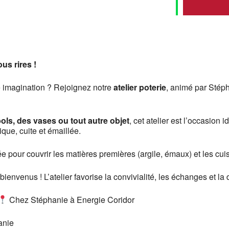
us rires !
re imagination ? Rejoignez notre
atelier poterie
, animé par Stép
ols, des vases ou tout autre objet
, cet atelier est l’occasion
que, cuite et émaillée.
 pour couvrir les matières premières (argile, émaux) et les cui
ienvenus ! L’atelier favorise la convivialité, les échanges et
Chez Stéphanie à Energie Coridor
anie