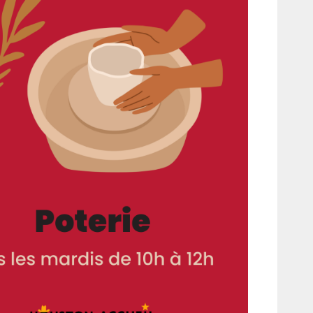
fice 365
Outlook Live