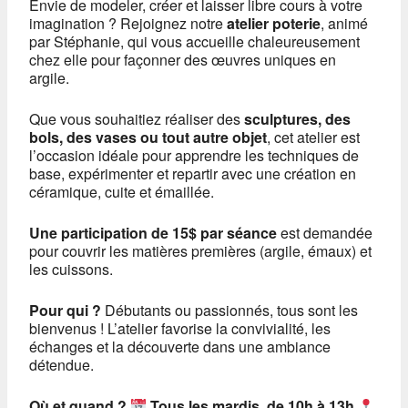
Envie de modeler, créer et laisser libre cours à votre
imagination ? Rejoignez notre
atelier poterie
, animé
par Stéphanie, qui vous accueille chaleureusement
chez elle pour façonner des œuvres uniques en
argile.
Que vous souhaitiez réaliser des
sculptures, des
bols, des vases ou tout autre objet
, cet atelier est
l’occasion idéale pour apprendre les techniques de
base, expérimenter et repartir avec une création en
céramique, cuite et émaillée.
Une participation de 15$ par séance
est demandée
pour couvrir les matières premières (argile, émaux) et
les cuissons.
Pour qui ?
Débutants ou passionnés, tous sont les
bienvenus ! L’atelier favorise la convivialité, les
échanges et la découverte dans une ambiance
détendue.
Où et quand ?
Tous les mardis, de 10h à 13h