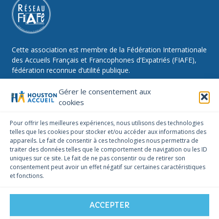
Cette association est membre de la Fédération Internationale
des Accueils Français et Francophones d’Expatriés (FIAFE),
fédération reconnue d’utilité publique.
Gérer le consentement aux
cookies
NOUS SUIVRE
Pour offrir les meilleures expériences, nous utilisons des technologies
telles que les cookies pour stocker et/ou accéder aux informations des
Facebook
Instagram
Linkedin
appareils. Le fait de consentir à ces technologies nous permettra de
traiter des données telles que le comportement de navigation ou les ID
NOUS CONTACTER
uniques sur ce site. Le fait de ne pas consentir ou de retirer son
infos@houstonaccueil.org
consentement peut avoir un effet négatif sur certaines caractéristiques
et fonctions.
ACCEPTER