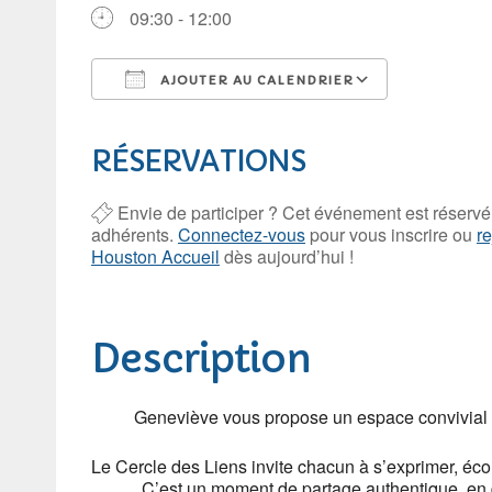
09:30 - 12:00
AJOUTER AU CALENDRIER
Télécharger ICS
Calendrie
RÉSERVATIONS
Envie de participer ? Cet événement est réservé
adhérents.
Connectez-vous
pour vous inscrire ou
r
Houston Accueil
dès aujourd’hui !
Description
Geneviève vous propose un espace convivial et 
Le Cercle des Liens invite chacun à s’exprimer, écout
C’est un moment de partage authentique, en deh