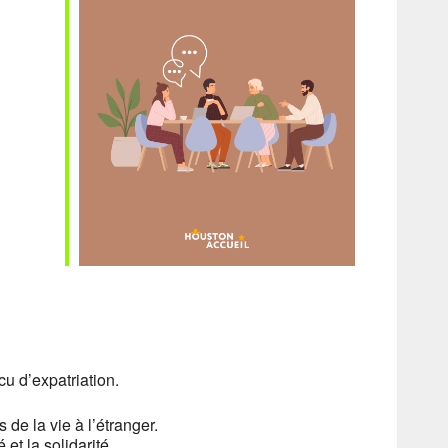
fice 365
Outlook Live
u d’expatriation.
 de la vie à l’étranger.
et la solidarité.