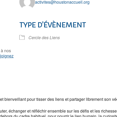
activites@houstonaccueil.org
TYPE D’ÉVÈNEMENT
r Google
iCalendar
Of
Cercle des Liens
 à nos
ejoignez
bienveillant pour tisser des liens et partager librement son véc
er, échanger et réfléchir ensemble sur les défis et les richesses
ors du cadre habituel, pour nourrir le lien humain, la curiosité 