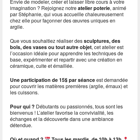
Envie de modeler, créer et laisser libre cours à votre
imagination ? Rejoignez notre
atelier poterie
, animé
par Stéphanie, qui vous accueille chaleureusement
chez elle pour façonner des œuvres uniques en
argile.
Que vous souhaitiez réaliser des
sculptures, des
bols, des vases ou tout autre objet
, cet atelier est
l’occasion idéale pour apprendre les techniques de
base, expérimenter et repartir avec une création en
céramique, cuite et émaillée.
Une participation de 15$ par séance
est demandée
pour couvrir les matières premières (argile, émaux) et
les cuissons.
Pour qui ?
Débutants ou passionnés, tous sont les
bienvenus ! L’atelier favorise la convivialité, les
échanges et la découverte dans une ambiance
détendue.
Où et quand ?
Tous les mardis, de 10h à 13h