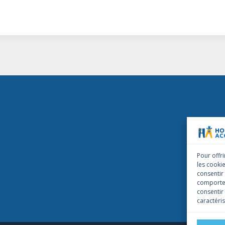
Pour offri
les cooki
consentir
comportem
consentir
caractéris