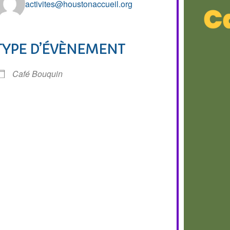
activites@houstonaccueil.org
TYPE D’ÉVÈNEMENT
r Google
iCalendar
Of
Café Bouquin