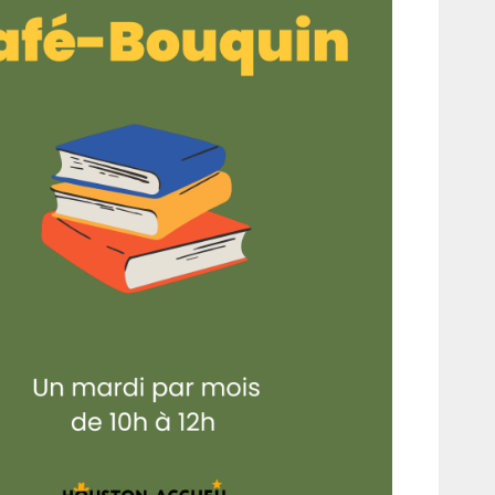
fice 365
Outlook Live