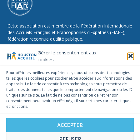
Cette association est membre de la Fédération Internationale
des Accueils Français et Francophones d’Expatriés (FIAFE),
fédération reconnue d’utilité publique.
Gérer le consentement aux
cookies
NOUS SUIVRE
Pour offrir les meilleures expériences, nous utilisons des technologies
telles que les cookies pour stocker et/ou accéder aux informations des
Facebook
Instagram
Linkedin
appareils. Le fait de consentir à ces technologies nous permettra de
traiter des données telles que le comportement de navigation ou les ID
NOUS CONTACTER
uniques sur ce site. Le fait de ne pas consentir ou de retirer son
infos@houstonaccueil.org
consentement peut avoir un effet négatif sur certaines caractéristiques
et fonctions.
ACCEPTER
REFUSER