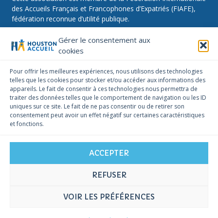
des Accueils Français et Francophones d’Expatriés (FIAFE),
fédération reconnue d’utilité publique.
Gérer le consentement aux
cookies
NOUS SUIVRE
Pour offrir les meilleures expériences, nous utilisons des technologies
telles que les cookies pour stocker et/ou accéder aux informations des
Facebook
Instagram
Linkedin
appareils. Le fait de consentir à ces technologies nous permettra de
traiter des données telles que le comportement de navigation ou les ID
NOUS CONTACTER
uniques sur ce site. Le fait de ne pas consentir ou de retirer son
infos@houstonaccueil.org
consentement peut avoir un effet négatif sur certaines caractéristiques
et fonctions.
ACCEPTER
REFUSER
© 2026 Houston Accueil -
Mentions légales
-
Politique de cookies
VOIR LES PRÉFÉRENCES
mon-accueil.com
Généré par
• Développé par