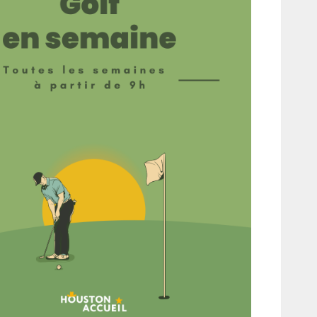
fice 365
Outlook Live