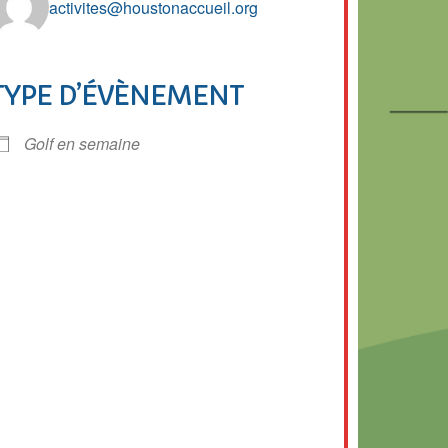
activites@houstonaccueil.org
TYPE D’ÉVÈNEMENT
r Google
iCalendar
Of
Golf en semaine