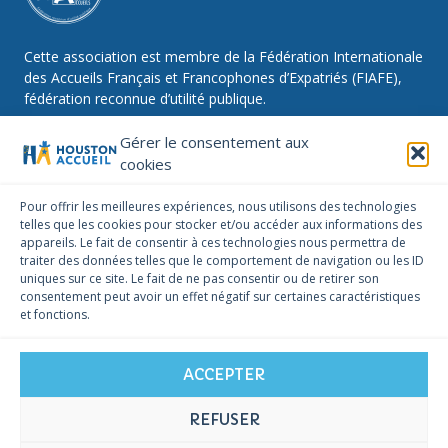
Cette association est membre de la Fédération Internationale
des Accueils Français et Francophones d’Expatriés (FIAFE),
fédération reconnue d’utilité publique.
Gérer le consentement aux
cookies
NOUS SUIVRE
Pour offrir les meilleures expériences, nous utilisons des technologies
telles que les cookies pour stocker et/ou accéder aux informations des
Facebook
Instagram
Linkedin
appareils. Le fait de consentir à ces technologies nous permettra de
traiter des données telles que le comportement de navigation ou les ID
NOUS CONTACTER
uniques sur ce site. Le fait de ne pas consentir ou de retirer son
infos@houstonaccueil.org
consentement peut avoir un effet négatif sur certaines caractéristiques
et fonctions.
ACCEPTER
REFUSER
© 2026 Houston Accueil -
Mentions légales
-
Politique de cookies