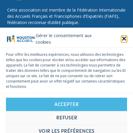
Cette association est membre de la Fédération Internationale
des Accueils Français et Francophones d’Expatriés (FIAFE),
fédération reconnue d’utilité publique.
Gérer le consentement aux
cookies
NOUS SUIVRE
Pour offrir les meilleures expériences, nous utilisons des technologies
telles que les cookies pour stocker et/ou accéder aux informations des
Facebook
Instagram
Linkedin
appareils. Le fait de consentir à ces technologies nous permettra de
traiter des données telles que le comportement de navigation ou les ID
NOUS CONTACTER
uniques sur ce site. Le fait de ne pas consentir ou de retirer son
infos@houstonaccueil.org
consentement peut avoir un effet négatif sur certaines caractéristiques
et fonctions.
ACCEPTER
REFUSER
© 2026 Houston Accueil -
Mentions légales
-
Politique de cookies
VOIR LES PRÉFÉRENCES
mon-accueil.com