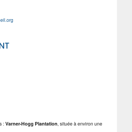
eil.org
NT
e 365
Outlook Live
s :
Varner-Hogg Plantation
, située à environ une