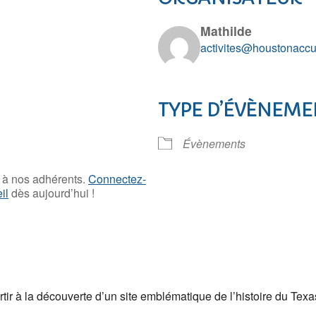
Mathilde
activites@houstonaccu
TYPE D’ÉVÈNEME
 Google
iCalendar
Offic
Évènements
é à nos adhérents.
Connectez-
il
dès aujourd’hui !
tir à la découverte d’un site emblématique de l’histoire du Texa