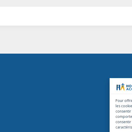
Pour offri
les cooki
consentir
comportem
consentir
caractéris