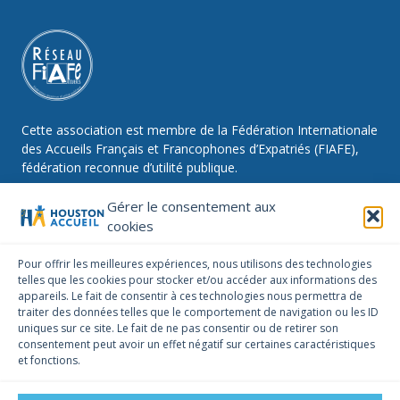
Cette association est membre de la Fédération Internationale
des Accueils Français et Francophones d’Expatriés (FIAFE),
fédération reconnue d’utilité publique.
Gérer le consentement aux
cookies
NOUS SUIVRE
Pour offrir les meilleures expériences, nous utilisons des technologies
telles que les cookies pour stocker et/ou accéder aux informations des
Facebook
Instagram
Linkedin
appareils. Le fait de consentir à ces technologies nous permettra de
traiter des données telles que le comportement de navigation ou les ID
NOUS CONTACTER
uniques sur ce site. Le fait de ne pas consentir ou de retirer son
infos@houstonaccueil.org
consentement peut avoir un effet négatif sur certaines caractéristiques
et fonctions.